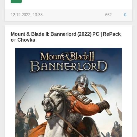
12-12-2022, 13:38
662
0
Mount & Blade II: Bannerlord (2022) PC | RePack
от Chovka