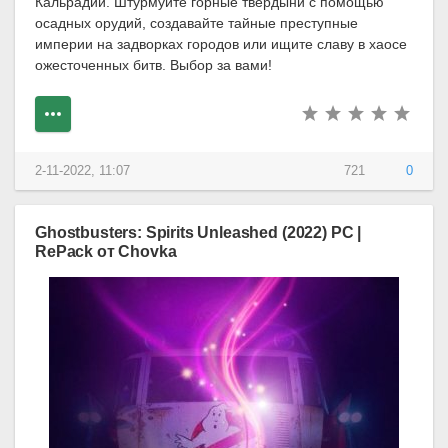
Кальрадии. Штурмуйте горные твердыни с помощью
осадных орудий, создавайте тайные преступные
империи на задворках городов или ищите славу в хаосе
ожесточенных битв. Выбор за вами!
2-11-2022, 11:07
721
0
Ghostbusters: Spirits Unleashed (2022) PC |
RePack от Chovka