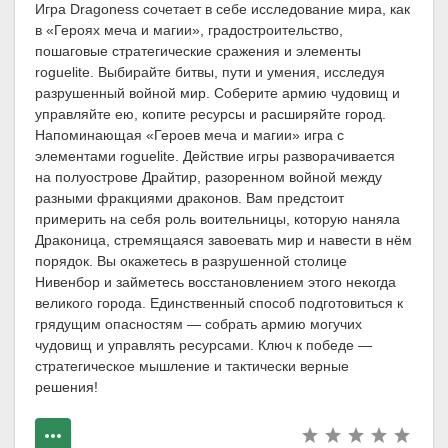
Игра Dragoness сочетает в себе исследование мира, как
в «Героях меча и магии», градостроительство,
пошаговые стратегические сражения и элементы
roguelite. Выбирайте битвы, пути и умения, исследуя
разрушенный войной мир. Соберите армию чудовищ и
управляйте ею, копите ресурсы и расширяйте город.
Напоминающая «Героев меча и магии» игра с
элементами roguelite. Действие игры разворачивается
на полуострове Драйтир, разоренном войной между
разными фракциями драконов. Вам предстоит
примерить на себя роль воительницы, которую наняла
Драконица, стремящаяся завоевать мир и навести в нём
порядок. Вы окажетесь в разрушенной столице
Нивенбор и займетесь восстановлением этого некогда
великого города. Единственный способ подготовиться к
грядущим опасностям — собрать армию могучих
чудовищ и управлять ресурсами. Ключ к победе —
стратегическое мышление и тактически верные
решения!