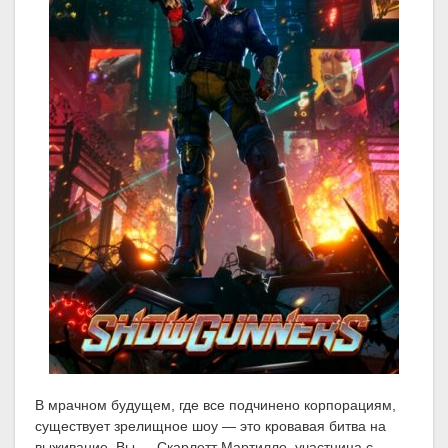
В мрачном будущем, где все подчинено корпорациям,
существует зрелищное шоу — это кровавая битва на
выживание. Вы — Скарлетт Мартилло, участница с