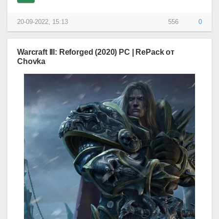
20-09-2022, 15:13
556
0
Warcraft III: Reforged (2020) PC | RePack от
Chovka