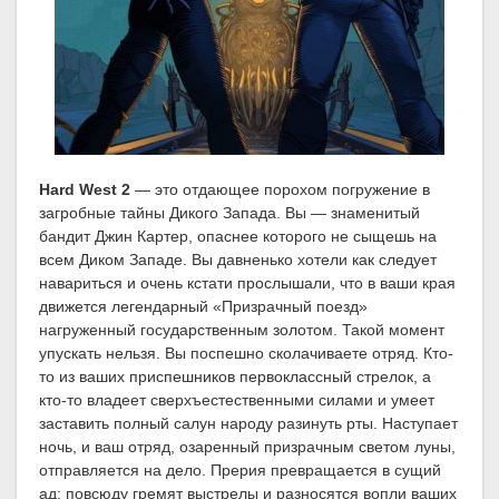
Hard West 2
— это отдающее порохом погружение в
загробные тайны Дикого Запада. Вы — знаменитый
бандит Джин Картер, опаснее которого не сыщешь на
всем Диком Западе. Вы давненько хотели как следует
навариться и очень кстати прослышали, что в ваши края
движется легендарный «Призрачный поезд»
нагруженный государственным золотом. Такой момент
упускать нельзя. Вы поспешно сколачиваете отряд. Кто-
то из ваших приспешников первоклассный стрелок, а
кто-то владеет сверхъестественными силами и умеет
заставить полный салун народу разинуть рты. Наступает
ночь, и ваш отряд, озаренный призрачным светом луны,
отправляется на дело. Прерия превращается в сущий
ад: повсюду гремят выстрелы и разносятся вопли ваших