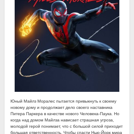
Юный Майлз Моралес пытается привыкнуть к своему
новому дому и продолжает дело своего наставника
Питера Паркера в качестве нового Человека-Паука. Но
когда над домом Майлза нависает страшная угроза,
молодой герой понимает, что с большой силой приходит
большая ответственность. Чтобы спасти Нью-Йорк мира