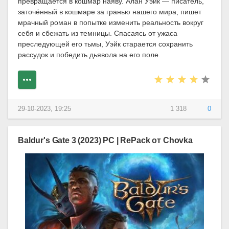
превращается в кошмар наяву. Алан Уэйк — писатель,
заточённый в кошмаре за гранью нашего мира, пишет
мрачный роман в попытке изменить реальность вокруг
себя и сбежать из темницы. Спасаясь от ужаса
преследующей его тьмы, Уэйк старается сохранить
рассудок и победить дьявола на его поле.
29-10-2023, 19:25
1 318
0
Baldur's Gate 3 (2023) PC | RePack от Chovka