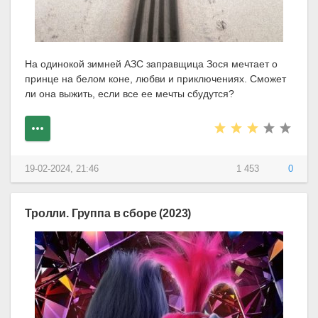
На одинокой зимней АЗС заправщица Зося мечтает о
принце на белом коне, любви и приключениях. Сможет
ли она выжить, если все ее мечты сбудутся?
19-02-2024, 21:46
1 453
0
Тролли. Группа в сборе (2023)