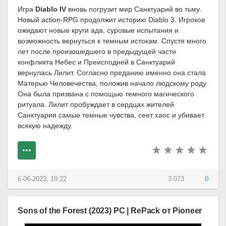
Игра
Diablo IV
вновь погрузит мир Санктуарий во тьму.
Новый action-RPG продолжит историю Diablo 3. Игроков
ожидают новые круги ада, суровые испытания и
возможность вернуться к темным истокам. Спустя много
лет после произошедшего в предыдущей части
конфликта Небес и Преисподней в Санктуарий
вернулась Лилит. Согласно преданию именно она стала
Матерью Человечества, положив начало людскому роду.
Она была призвана с помощью темного магического
ритуала. Лилит пробуждает в сердцах жителей
Санктуария самые темные чувства, сеет хаос и убивает
всякую надежду.
6-06-2023, 18:22
3 073
0
Sons of the Forest (2023) PC | RePack от Pioneer