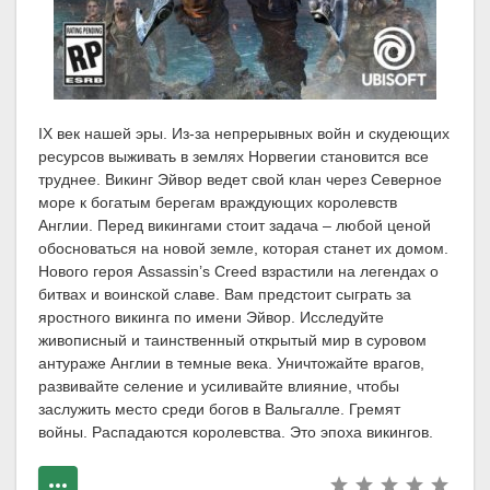
IX век нашей эры. Из-за непрерывных войн и скудеющих
ресурсов выживать в землях Норвегии становится все
труднее. Викинг Эйвор ведет свой клан через Северное
море к богатым берегам враждующих королевств
Англии. Перед викингами стоит задача – любой ценой
обосноваться на новой земле, которая станет их домом.
Нового героя Assassin’s Creed взрастили на легендах о
битвах и воинской славе. Вам предстоит сыграть за
яростного викинга по имени Эйвор. Исследуйте
живописный и таинственный открытый мир в суровом
антураже Англии в темные века. Уничтожайте врагов,
развивайте селение и усиливайте влияние, чтобы
заслужить место среди богов в Вальгалле. Гремят
войны. Распадаются королевства. Это эпоха викингов.