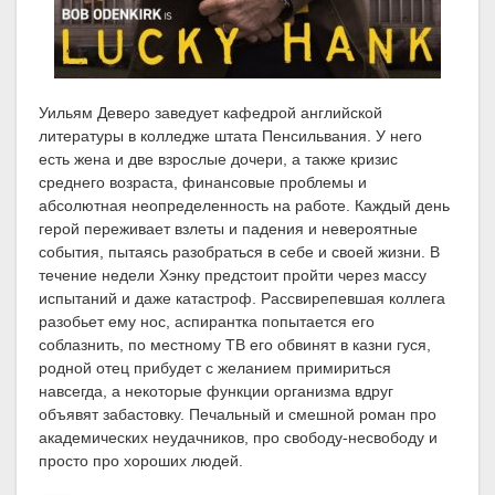
Уильям Деверо заведует кафедрой английской
литературы в колледже штата Пенсильвания. У него
есть жена и две взрослые дочери, а также кризис
среднего возраста, финансовые проблемы и
абсолютная неопределенность на работе. Каждый день
герой переживает взлеты и падения и невероятные
события, пытаясь разобраться в себе и своей жизни. В
течение недели Хэнку предстоит пройти через массу
испытаний и даже катастроф. Рассвирепевшая коллега
разобьет ему нос, аспирантка попытается его
соблазнить, по местному ТВ его обвинят в казни гуся,
родной отец прибудет с желанием примириться
навсегда, а некоторые функции организма вдруг
объявят забастовку. Печальный и смешной роман про
академических неудачников, про свободу-несвободу и
просто про хороших людей.